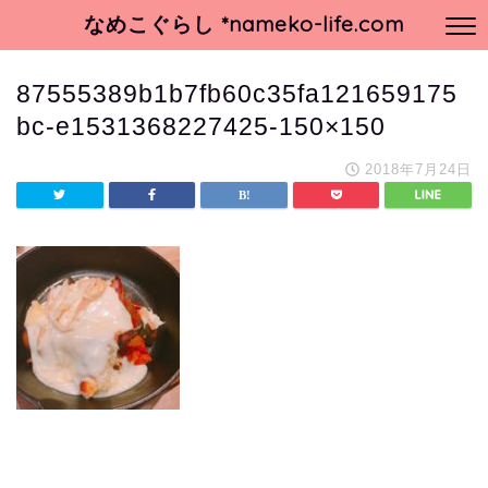
なめこぐらし *nameko-life.com
87555389b1b7fb60c35fa121659175
bc-e1531368227425-150×150
2018年7月24日