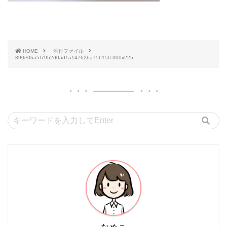
HOME
添付ファイル
890e0ba5f7952d0ad1a14762ba756150-300x225