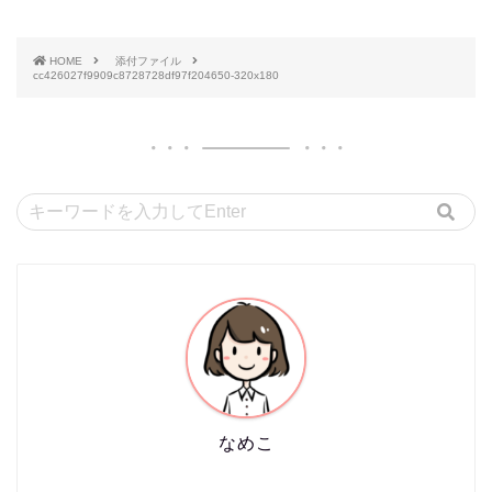
HOME
添付ファイル
cc426027f9909c8728728df97f204650-320x180
なめこ