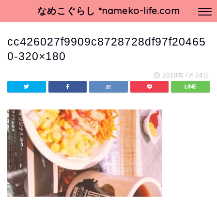
なめこぐらし *nameko-life.com
cc426027f9909c8728728df97f20465
0-320×180
2018年7月24日