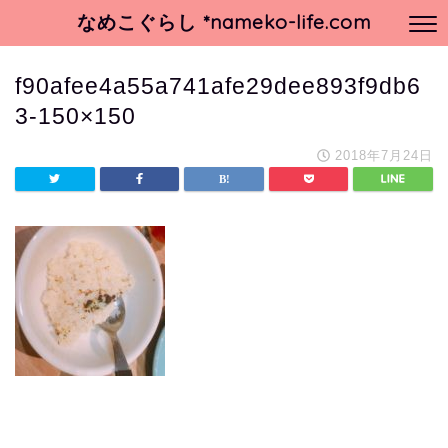
なめこぐらし *nameko-life.com
f90afee4a55a741afe29dee893f9db6
3-150×150
2018年7月24日