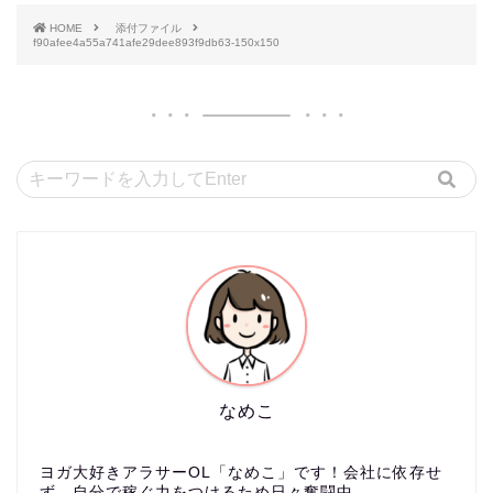
HOME
添付ファイル
f90afee4a55a741afe29dee893f9db63-150x150
なめこ
ヨガ大好きアラサーOL「なめこ」です！会社に依存せ
ず、自分で稼ぐ力をつけるため日々奮闘中。