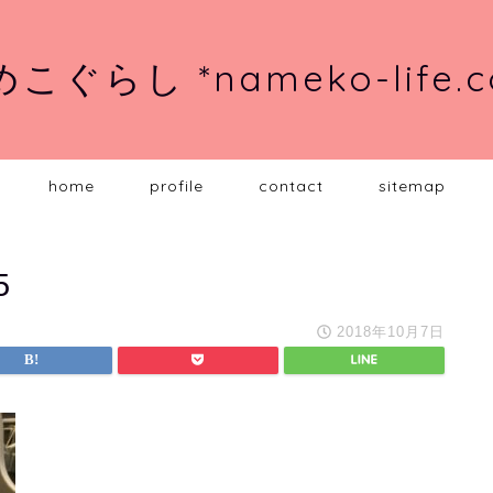
こぐらし *nameko-life.
home
profile
contact
sitemap
5
2018年10月7日