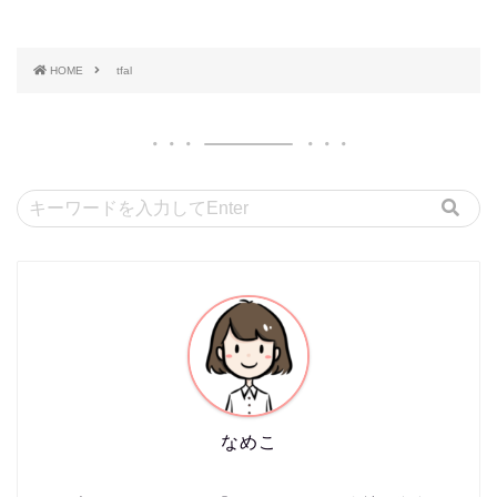
HOME
tfal
なめこ