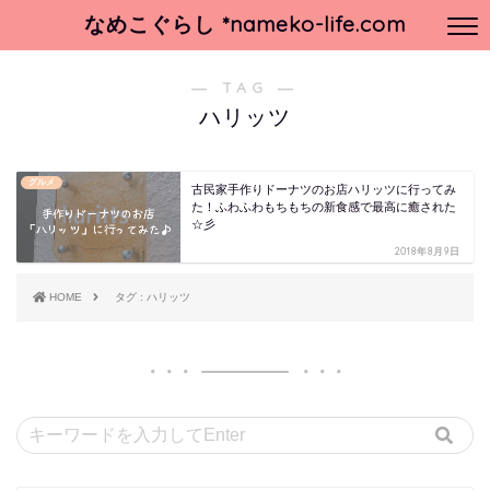
なめこぐらし *nameko-life.com
― TAG ―
ハリッツ
グルメ
古民家手作りドーナツのお店ハリッツに行ってみ
た！ふわふわもちもちの新食感で最高に癒された
☆彡
2018年8月9日
HOME
タグ : ハリッツ