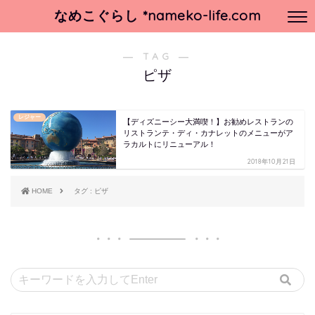
なめこぐらし *nameko-life.com
― TAG ―
ピザ
レジャー
【ディズニーシー大満喫！】お勧めレストランの
リストランテ・ディ・カナレットのメニューがア
ラカルトにリニューアル！
2018年10月21日
HOME
タグ : ピザ