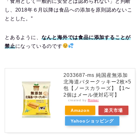
「食用として一般的に安全とは認められない」と判断
し、2018年６月以降は食品への添加を原則認めないこ
ととした。”
とあるように、
なんと
海外では食品に添加することが
禁止
になっているのです
2033687-ms 純国産無添加
北海道バタークッキー2枚×5
包【ノースカラーズ】【1〜
2個はメール便対応可】
created by
Rinker
Amazon
楽天市場
Yahooショッピング