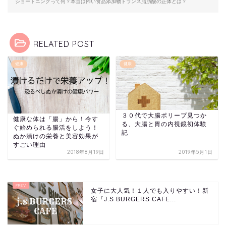
ショートニングって何？本当は怖い食品添加物トランス脂肪酸の正体とは？
RELATED POST
健康
健康
３０代で大腸ポリープ見つか
健康な体は「腸」から！今す
る、大腸と胃の内視鏡初体験
ぐ始められる腸活をしよう！
記
ぬか漬けの栄養と美容効果が
すごい理由
2018年8月19日
2019年5月1日
女子に大人気！１人でも入りやすい！新
宿『J.S BURGERS CAFE...