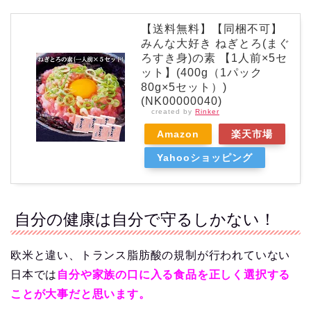
【送料無料】【同梱不可】
みんな大好き ねぎとろ(まぐ
ろすき身)の素 【1人前×5セ
ット】(400g（1パック
80g×5セット）)
(NK00000040)
created by
Rinker
Amazon
楽天市場
Yahooショッピング
自分の健康は自分で守るしかない！
欧米と違い、トランス脂肪酸の規制が行われていない
日本では
自分や家族の口に入る食品を正しく選択する
ことが大事だと思います。