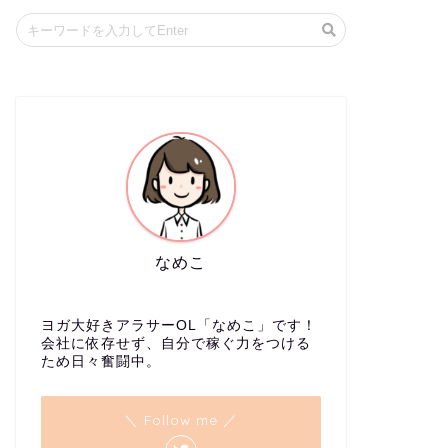
プロフィール
プロフィール
はじめまして。『なめこ
す！ このページではこ
思います。 なめこについ
なめこ
ヨガ大好きアラサーOL「なめこ」です！
会社に依存せず、自分で稼ぐ力をつける
ため日々奮闘中。
＼ Follow me ／