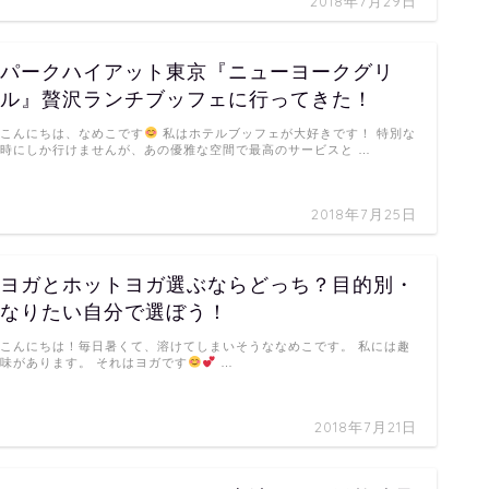
2018年7月29日
パークハイアット東京『ニューヨークグリ
ル』贅沢ランチブッフェに行ってきた！
こんにちは、なめこです
私はホテルブッフェが大好きです！ 特別な
時にしか行けませんが、あの優雅な空間で最高のサービスと …
2018年7月25日
ヨガとホットヨガ選ぶならどっち？目的別・
なりたい自分で選ぼう！
こんにちは！毎日暑くて、溶けてしまいそうななめこです。 私には趣
味があります。 それはヨガです
…
2018年7月21日