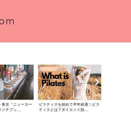
com
プロフィール
ヨガ
を始めて半年経過！ピラ
プロフィール
ヨガとホ
ダイエット効...
目的別・な