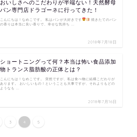
おいしさへのこだわりが半端ない！天然酵母
パン専門店ドラゴーネに行ってきた！
こんにちは！なめこです。 私はパンが大好きです
焼きたてのパン
の香りは本当に良い香りで、幸せな気持ち …
2018年7月18日
ショートニングって何？本当は怖い食品添加
物トランス脂肪酸の正体とは？
こんにちは！なめこです。 突然ですが、私は食べ物に結構こだわりが
あります。 おいしいもの！ということも大事ですが、それよりもどの
ようなも …
2018年7月16日
3
4
5