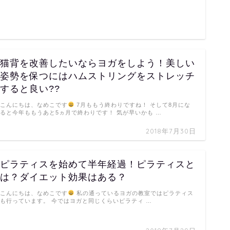
猫背を改善したいならヨガをしよう！美しい
姿勢を保つにはハムストリングをストレッチ
すると良い??
こんにちは、なめこです
7月ももう終わりですね！ そして8月にな
ると今年ももうあと5ヵ月で終わりです！ 気が早いかも …
2018年7月30日
ピラティスを始めて半年経過！ピラティスと
は？ダイエット効果はある？
こんにちは、なめこです
私の通っているヨガの教室ではピラティス
も行っています。 今ではヨガと同じくらいピラティ …