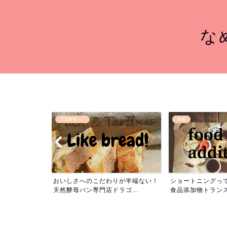
なめ
健康
節約
だわりが半端ない！
ショートニングって何？本当は怖い
スマホ代を節約
ドラゴ...
食品添加物トランス脂肪酸...
がおすすめ！IIJm