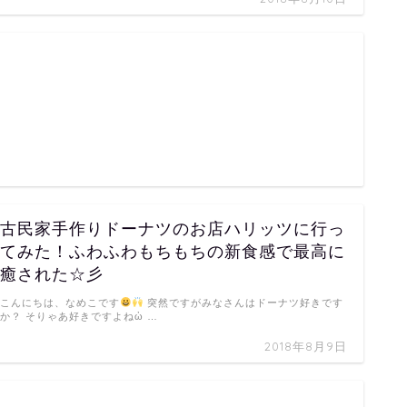
古民家手作りドーナツのお店ハリッツに行っ
てみた！ふわふわもちもちの新食感で最高に
癒された☆彡
こんにちは、なめこです
突然ですがみなさんはドーナツ好きです
か？ そりゃあ好きですよねὠ …
2018年8月9日