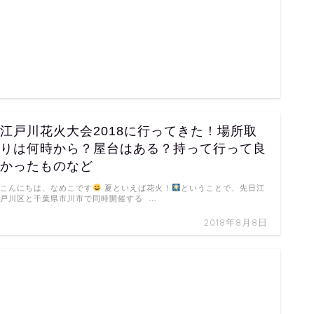
江戸川花火大会2018に行ってきた！場所取
りは何時から？屋台はある？持って行って良
かったものなど
こんにちは、なめこです
夏といえば花火！
ということで、先日江
戸川区と千葉県市川市で同時開催する …
2018年8月8日