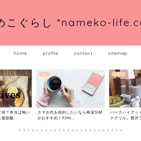
こぐらし *nameko-life.
home
profile
contact
sitemap
グルメ
ピラティス
したいなら格安SIM
パークハイアット東京『ニューヨー
ピラティス
i...
クグリル』贅沢ランチブッ...
ティスとは？