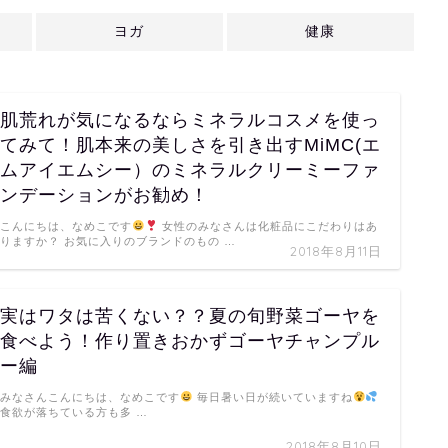
ヨガ
健康
肌荒れが気になるならミネラルコスメを使っ
てみて！肌本来の美しさを引き出すMiMC(エ
ムアイエムシー）のミネラルクリーミーファ
ンデーションがお勧め！
こんにちは、なめこです
女性のみなさんは化粧品にこだわりはあ
りますか？ お気に入りのブランドのもの …
2018年8月11日
実はワタは苦くない？？夏の旬野菜ゴーヤを
食べよう！作り置きおかずゴーヤチャンプル
ー編
みなさんこんにちは、なめこです
毎日暑い日が続いていますね
食欲が落ちている方も多 …
2018年8月10日